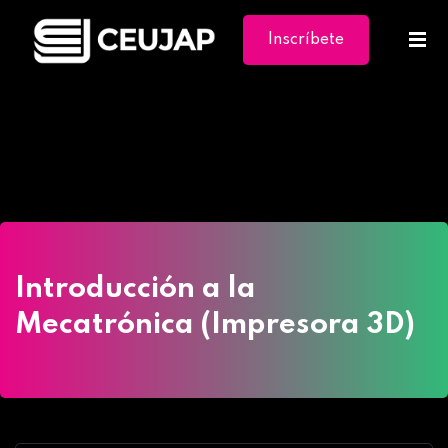
Inscríbete
Ya
Home
»
Cursos
»
Introducción a la Mecatrónica
(Impresora 3D)
Introducción a la
Mecatrónica (Impresora 3D)