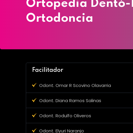
Ortopedia Dentó-F
Ortodoncia
Facilitador
Odont. Omar R Scovino Olavarria
Odont. Diana Ramos Salinas
Odont. Rodulfo Oliveros
Odont. Elyuri Naranjo