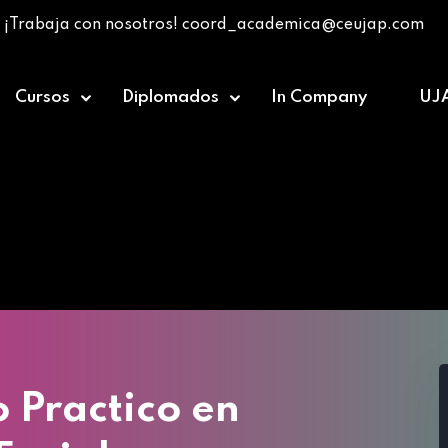
¡Trabaja con nosotros! coord_academica@ceujap.com
Cursos
Diplomados
In Company
UJ
»
Diplomado Teórico Practico en Ortopedia Dentó-Fac
 Practico en