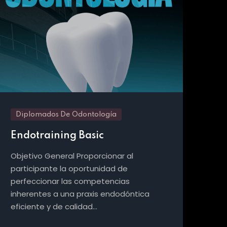
Diplomados De Odontología
Di
Endotraining Basic
Ci
Objetivo General Proporcionar al
Obj
participante la oportunidad de
buc
perfeccionar las competencias
sól
inherentes a una praxis endodóntica
pro
eficiente y de calidad…