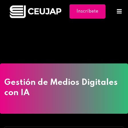
Inscríbete
Ya
Home
»
Cursos
»
Gestión de Medios Digitales con
IA
Gestión de Medios Digitales
con IA