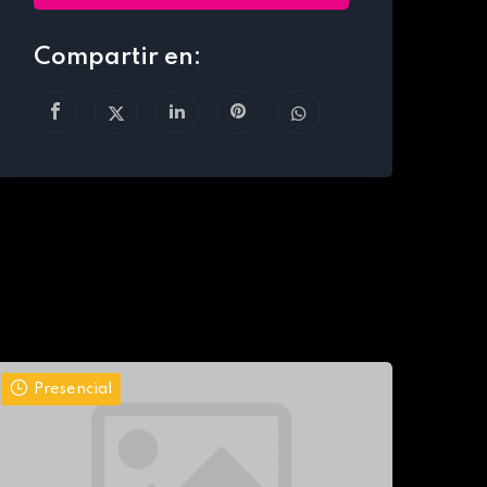
Compartir en:
Presencial
Pr