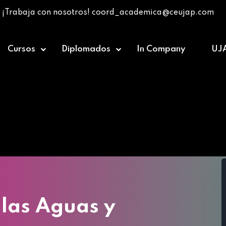
¡Trabaja con nosotros! coord_academica@ceujap.com
Cursos
Diplomados
In Company
UJ
Home
»
Cursos
»
Ley de Calidad de las Aguas y del Air
 las Aguas y