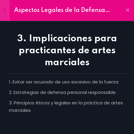
Aspectos Legales de la Defensa
Inscríbete
Personal
Ya
Módulos
4
3. Implicaciones para
1. Fundamentos de la
practicantes de artes
legítima defensa
marciales
1 Hora
Home
2. Perspectivas legales de la
Contacto
Evitar ser acusado de uso excesivo de la fuerza
legítima defensa
Aula Virtual
1 Hora
Estrategias de defensa personal responsable
In Company
Principios éticos y legales en la práctica de artes
3. Implicaciones para
marciales
UJAP
practicantes de artes
marciales
Oferta Académica
1 Hora