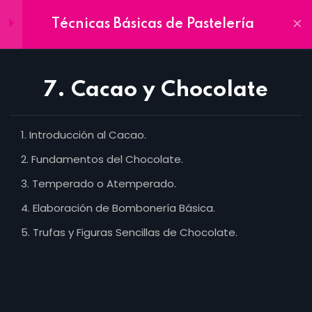
Técnicas Básicas de Pastelería
Inscríbete
Ya
Módulos
9
7. Cacao y Chocolate
1. Higiene y Seguridad dentro
de la Cocina
Introducción al Cacao.
24 Horas
Fundamentos del Chocolate.
Home
2. Batidos Pesados y Batidos
Temperado o Atemperado.
Contacto
Livianos
Elaboración de Bombonería Básica.
Aula Virtual
24 Horas
Trufas y Figuras Sencillas de Chocolate.
In Company
3. Clases de Manga y
UJAP
Boquillas
24 Horas
Oferta Académica