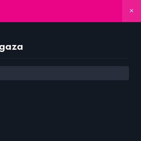
Aula Virtual
Inscríbete Ya
AP
gaza
to
u pago
e en Instructor