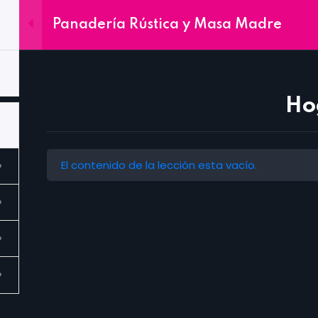
¡Trabaja con nosotros! coord_academica@ceujap.com
Panadería Rústica y Masa Madre
Cursos
Diplomados
In Company
UJ
Ho
El contenido de la lección esta vacío.
émica
Contac
nes
Diplomados de Gastronomía
Notifica t
Deportes
Conviértet
Ingeniería y Arquitectura
Enlaces
Educación