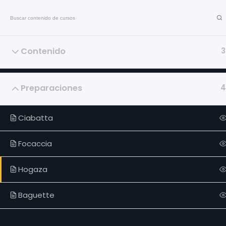
Contáctanos al: +58 412 8395564
Talleres
Contenido
3
Preparaciones
4
Ciabatta
Oferta Acad
Focaccia
Home
Todas las Formacio
Hogaza
(Buscador)
Contacto
Inscripciones
Aula Virtual
Baguette
Idiomas
In Company
Jurídica y Política