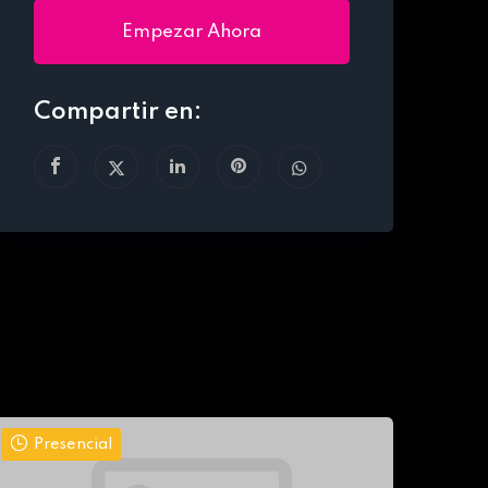
Empezar Ahora
Compartir en:
Presencial
Pr