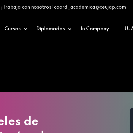
¡Trabaja con nosotros! coord_academica@ceujap.com
Cursos
Diplomados
In Company
UJ
Planificación, Papeles de trabajo para Auditorías de E
eles de