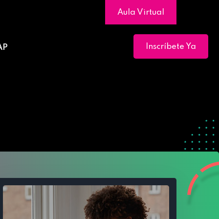
Aula Virtual
Inscríbete Ya
AP
stados Financieros