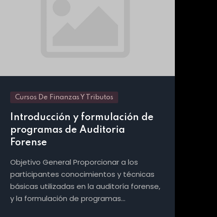
Cursos De Finanzas Y Tributos
Cu
Introducción y formulación de
Fi
programas de Auditoria
fi
Forense
Obj
dir
Objetivo General Proporcionar a los
esp
participantes conocimientos y técnicas
los
básicas utilizadas en la auditoría forense,
com
y la formulación de programas…