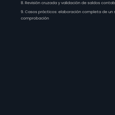
Gerencia y Finanzas
Revisión cruzada y validación de saldos contab
Casos prácticos: elaboración completa de un s
comprobación
José Antonio Páez S. A.
J-30400858-9. Todos los derechos 