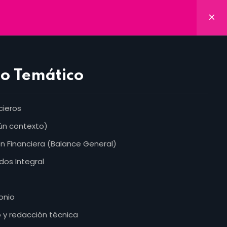
Aula Virtual
Inscríbete Ya
AP
o Temático
cieros
gún contexto)
to
ón Financiera (Balance General)
u pago
dos Integral
e en Instructor
onio
o y redacción técnica