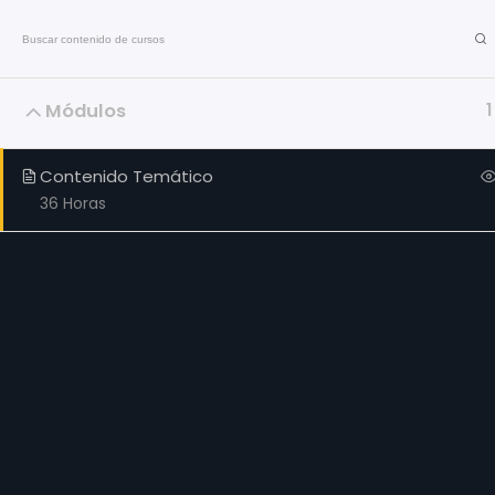
Contáctanos al: +58 412 8395564
Módulos
Talleres
1
Contenido Temático
36 Horas
Oferta Acad
Home
Todas las Formacio
(Buscador)
Contacto
Inscripciones
Aula Virtual
Idiomas
In Company
Jurídica y Política