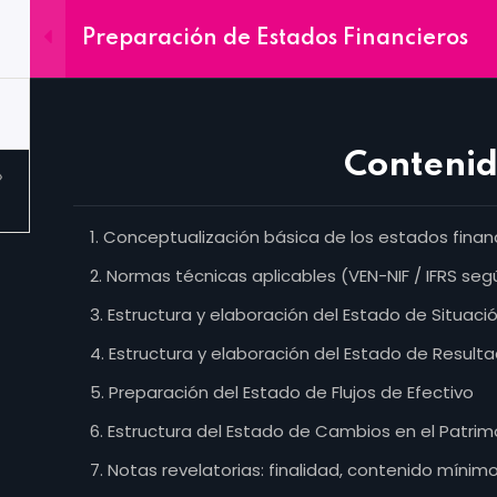
¡Trabaja con nosotros! coord_academica@ceujap.com
Preparación de Estados Financieros
Cursos
Diplomados
In Company
UJ
Contenid
Conceptualización básica de los estados finan
Normas técnicas aplicables (VEN-NIF / IFRS se
émica
Contac
Estructura y elaboración del Estado de Situaci
nes
Diplomados de Gastronomía
Notifica t
Estructura y elaboración del Estado de Resulta
Deportes
Conviértet
Preparación del Estado de Flujos de Efectivo
Ingeniería y Arquitectura
Enlaces
Estructura del Estado de Cambios en el Patrim
Educación
Notas revelatorias: finalidad, contenido mínim