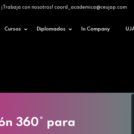
¡Trabaja con nosotros! coord_academica@ceujap.com
Cursos
Diplomados
In Company
UJ
me
»
Cursos
»
Seguridad y Gestión 360° para Supervis
ón 360° para