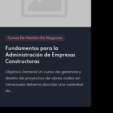
Cursos De Gestión De Negocios
Cu
Fundamentos para la
Co
Administración de Empresas
de
Constructoras
Obj
nat
Objetivo General Un curso de gerencia y
de 
diseño de proyectos de obras civiles en
por
Venezuela debería abordar una variedad
de…