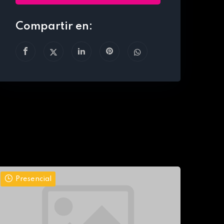
Compartir en:
Presencial
Pr