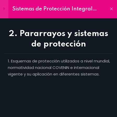
Sistemas de Protección Integral
Inscríbete
contra Descargas Atmosféricas
(Rayos)
Ya
Módulos
3
2. Pararrayos y sistemas
1. Naturaleza del Rayo.
de protección
Generación de descargas
atmosféricas
Home
Esquemas de protección utilizados a nivel mundial,
8 Horas
normatividad nacional COVENIN e internacional
Contacto
vigente y su aplicación en diferentes sistemas.
2. Pararrayos y sistemas de
Aula Virtual
protección
8 Horas
In Company
UJAP
3. Cálculo y diseño de
protección
Oferta Académica
8 Horas