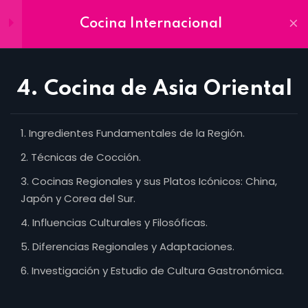
Cocina Internacional
Inscríbete
Ya
Módulos
9
4. Cocina de Asia Oriental
1. Higiene y Seguridad dentro
de la Cocina
Ingredientes Fundamentales de la Región.
8 Horas
Técnicas de Cocción.
Home
2. Fundamentos de la Cocina
Cocinas Regionales y sus Platos Icónicos: China,
Contacto
Internacional y Cocina
Japón y Corea del Sur.
Aula Virtual
Europea I
Influencias Culturales y Filosóficas.
24 Horas
In Company
Diferencias Regionales y Adaptaciones.
UJAP
3. Cocina Europea II y Asia
Investigación y Estudio de Cultura Gastronómica.
Septentrional
Oferta Académica
24 Horas