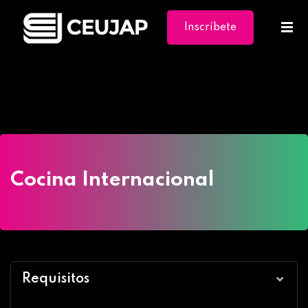
Inscríbete
Ya
Home
»
Cursos
»
Cocina Internacional
Cocina Internacional
Requisitos