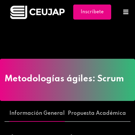
Inscríbete
Ya
Home
»
Cursos
»
Metodologías ágiles: Scrum
Metodologías ágiles: Scrum
Información General
Propuesta Académica