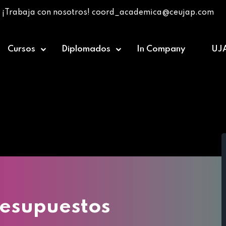
¡Trabaja con nosotros! coord_academica@ceujap.com
Cursos
Diplomados
In Company
UJ
Home
»
Cursos
»
Preparación de presupuestos
resupuestos