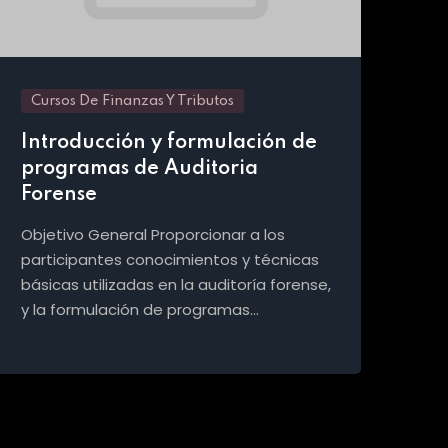
Cursos De Finanzas Y Tributos
Cu
Introducción y formulación de
Pl
programas de Auditoria
tr
Forense
Es
Objetivo General Proporcionar a los
Obj
participantes conocimientos y técnicas
par
básicas utilizadas en la auditoría forense,
doc
y la formulación de programas…
baj