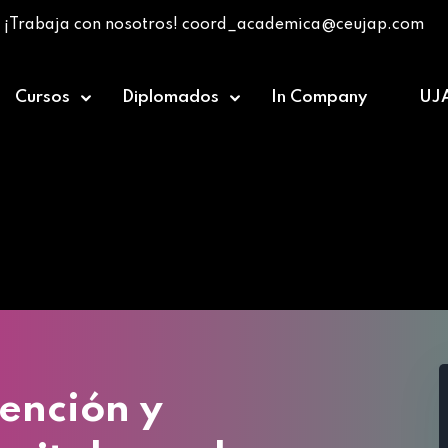
¡Trabaja con nosotros! coord_academica@ceujap.com
Cursos
Diplomados
In Company
UJ
»
Riesgos en la Prevención y legitimación de Capitale
vención y