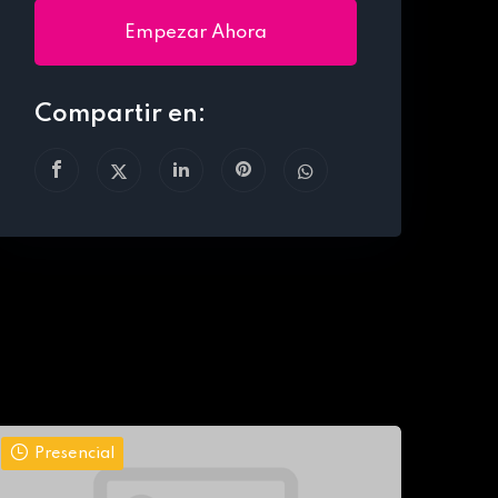
Empezar Ahora
Compartir en:
Presencial
Pr