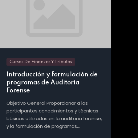
Cursos De Finanzas Y Tributos
Cu
Introducción y formulación de
Pl
programas de Auditoria
tr
Forense
Es
Objetivo General Proporcionar a los
Obj
participantes conocimientos y técnicas
par
básicas utilizadas en la auditoría forense,
doc
y la formulación de programas…
baj