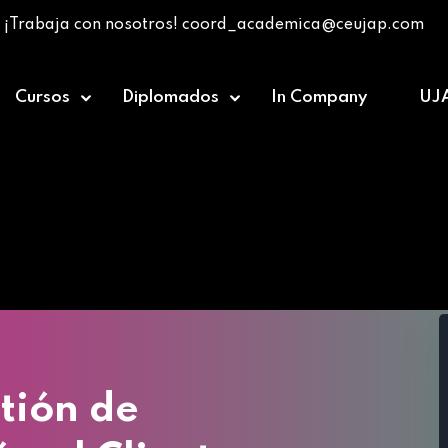
¡Trabaja con nosotros! coord_academica@ceujap.com
Cursos
Diplomados
In Company
UJ
ursos
»
Diplomado en Gestión de Servicios y Atención 
tión de